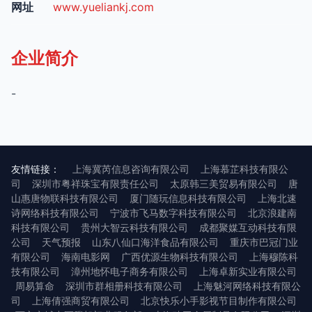
网址
www.yueliankj.com
企业简介
-
友情链接：
上海冀芮信息咨询有限公司
上海慕芷科技有限公
司
深圳市粤祥珠宝有限责任公司
太原韩三美贸易有限公司
唐
山惠唐物联科技有限公司
厦门随玩信息科技有限公司
上海北速
诗网络科技有限公司
宁波市飞马数字科技有限公司
北京浪建南
科技有限公司
贵州大智云科技有限公司
成都聚媒互动科技有限
公司
天气预报
山东八仙口海洋食品有限公司
重庆市巴冠门业
有限公司
海南电影网
广西优源生物科技有限公司
上海穆陈科
技有限公司
漳州地怀电子商务有限公司
上海卓新实业有限公司
周易算命
深圳市群相册科技有限公司
上海魅河网络科技有限公
司
上海倩强商贸有限公司
北京快乐小手影视节目制作有限公司