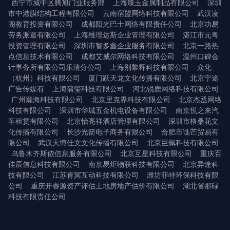
西宁市城中区腾旭门业服务部
上海臻玉金属制品有限公司
深圳
市中港膜结构工程有限公司
云南宿盟网络科技有限公司
武汉凌
阁教育投资有限公司
成都阳光巴士网络有限责任公司
北京功易
劳务派遣有限公司
上海维理达斯企业管理有限公司
湛江市元粤
投资管理有限公司
深圳市智多鑫企业服务有限公司
北京一路热
点信息技术有限公司
成都艾威尔网络科技有限公司
温州口碑会
计事务所有限公司乐清分公司
上海别黎释科技有限公司
众化
（杭州）科技有限公司
厦门跃天龙文化传播有限公司
北京宁途
广告传媒有
上海蒲玺科技有限公司
河北锐鹿网络科技有限公司
广州瀚海科技有限公司
北京里克界科技有限公司
北京杰丞网络
科技有限公司
深圳市华城五金机电设备有限公司
南京悦之来汽
车租赁有限公司
北京怡亮祥酒店管理有限公司
深圳市格桑花文
化传播有限公司
长沙光箭电子商务有限公司
合肥市谯芒贸易有
限公司
武汉天博佳文文化传播有限公司
北京巨佩科技有限公司
乌鲁木齐斯侬信息服务有限公司
北京互星科技有限公司
重庆百
佳辰信息科技有限公司
南京易炬物联科技有限公司
北京异逢科
技有限公司
江苏青冥互动科技有限公司
潍坊菲特环保科技有限
公司
重庆开睿源资产评估土地房地产估价有限公司
湖北省那碌
科技有限责任公司