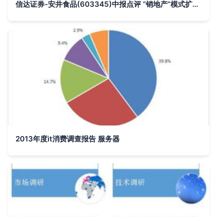
信达证券-安井食品(603345)中报点评 “销地产”模式扩张，抓住弱势市场的增长机遇
2013年度it消费调查报告 服务器